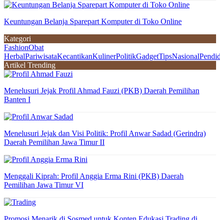
Keuntungan Belanja Sparepart Komputer di Toko Online
Kategori
Fashion
Obat
Herbal
Pariwisata
Kecantikan
Kuliner
Politik
Gadget
Tips
Nasional
Pendi
Artikel Trending
Menelusuri Jejak Profil Ahmad Fauzi (PKB) Daerah Pemilihan
Banten I
Menelusuri Jejak dan Visi Politik: Profil Anwar Sadad (Gerindra)
Daerah Pemilihan Jawa Timur II
Menggali Kiprah: Profil Anggia Erma Rini (PKB) Daerah
Pemilihan Jawa Timur VI
Promosi Menarik di Sosmed untuk Konten Edukasi Trading di