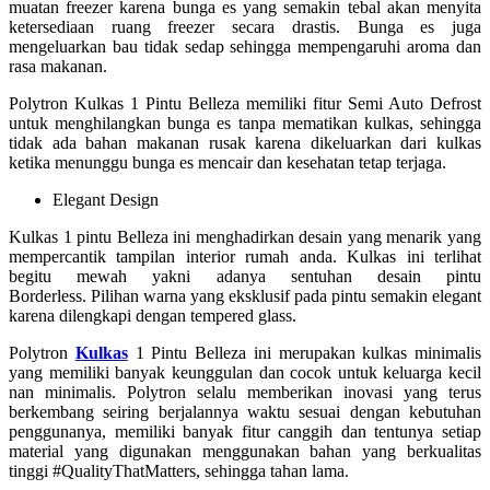
muatan freezer karena bunga es yang semakin tebal akan menyita
ketersediaan ruang freezer secara drastis. Bunga es juga
mengeluarkan bau tidak sedap sehingga mempengaruhi aroma dan
rasa makanan.
Polytron Kulkas 1 Pintu Belleza memiliki fitur Semi Auto Defrost
untuk menghilangkan bunga es tanpa mematikan kulkas, sehingga
tidak ada bahan makanan rusak karena dikeluarkan dari kulkas
ketika menunggu bunga es mencair dan kesehatan tetap terjaga.
Elegant Design
Kulkas 1 pintu Belleza ini menghadirkan desain yang menarik yang
mempercantik tampilan interior rumah anda. Kulkas ini terlihat
begitu mewah yakni adanya sentuhan desain pintu
Borderless. Pilihan warna yang eksklusif pada pintu semakin elegant
karena dilengkapi dengan tempered glass.
Polytron
Kulkas
1 Pintu Belleza ini merupakan kulkas minimalis
yang memiliki banyak keunggulan dan cocok untuk keluarga kecil
nan minimalis. Polytron selalu memberikan inovasi yang terus
berkembang seiring berjalannya waktu sesuai dengan kebutuhan
penggunanya, memiliki banyak fitur canggih dan tentunya setiap
material yang digunakan menggunakan bahan yang berkualitas
tinggi #QualityThatMatters, sehingga tahan lama.