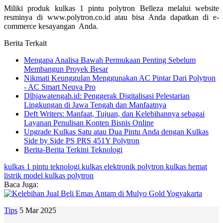
Miliki produk kulkas 1 pintu polytron Belleza melalui website
resminya di www.polytron.co.id atau bisa Anda dapatkan di e-
commerce kesayangan Anda.
Berita Terkait
Mengapa Analisa Bawah Permukaan Penting Sebelum
Membangun Proyek Besar
Nikmati Keunggulan Menggunakan AC Pintar Dari Polytron
- AC Smart Neuva Pro
Dlhjawatengah.id: Penggerak Digitalisasi Pelestarian
Lingkungan di Jawa Tengah dan Manfaatnya
Deft Writers: Manfaat, Tujuan, dan Kelebihannya sebagai
Layanan Penulisan Konten Bisnis Online
Upgrade Kulkas Satu atau Dua Pintu Anda dengan Kulkas
Side by Side PS PRS 451Y Polytron
Berita-Berita Terkini Teknologi
kulkas 1 pintu
teknologi
kulkas
elektronik
polytron
kulkas hemat
listrik
model kulkas polytron
Baca Juga:
Tips
5 Mar 2025