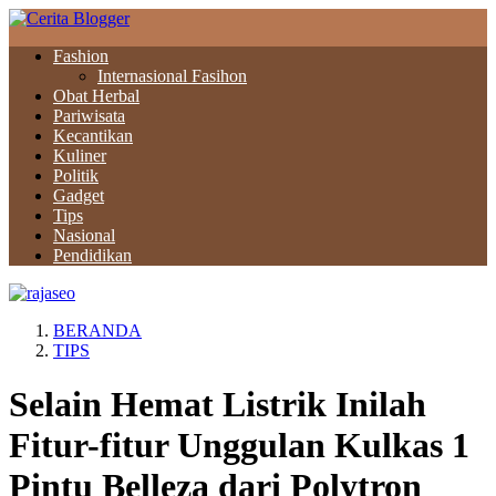
Fashion
Internasional Fasihon
Obat Herbal
Pariwisata
Kecantikan
Kuliner
Politik
Gadget
Tips
Nasional
Pendidikan
BERANDA
TIPS
Selain Hemat Listrik Inilah
Fitur-fitur Unggulan Kulkas 1
Pintu Belleza dari Polytron