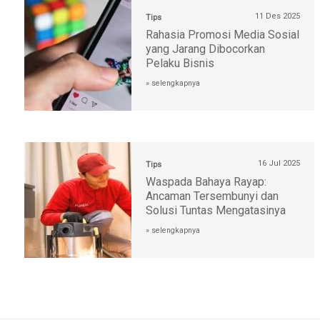
11 Des 2025
Tips
Rahasia Promosi Media Sosial
yang Jarang Dibocorkan
Pelaku Bisnis
» selengkapnya
16 Jul 2025
Tips
Waspada Bahaya Rayap:
Ancaman Tersembunyi dan
Solusi Tuntas Mengatasinya
» selengkapnya