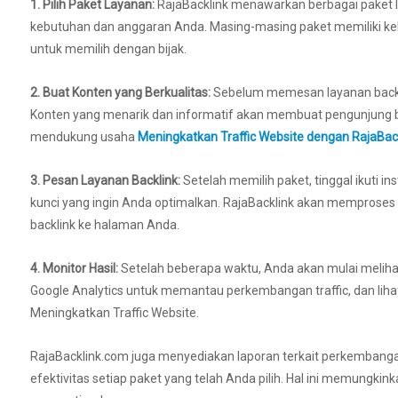
1. Pilih Paket Layanan:
RajaBacklink menawarkan berbagai paket la
kebutuhan dan anggaran Anda. Masing-masing paket memiliki keleb
untuk memilih dengan bijak.
2. Buat Konten yang Berkualitas:
Sebelum memesan layanan backlin
Konten yang menarik dan informatif akan membuat pengunjung b
mendukung usaha
Meningkatkan Traffic Website dengan RajaBac
3. Pesan Layanan Backlink:
Setelah memilih paket, tinggal ikuti 
kunci yang ingin Anda optimalkan. RajaBacklink akan memprose
backlink ke halaman Anda.
4. Monitor Hasil:
Setelah beberapa waktu, Anda akan mulai melihat 
Google Analytics untuk memantau perkembangan traffic, dan lihat
Meningkatkan Traffic Website.
RajaBacklink.com juga menyediakan laporan terkait perkembang
efektivitas setiap paket yang telah Anda pilih. Hal ini memungk