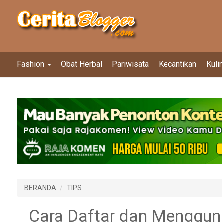
Fashion
Obat Herbal
Pariwisata
Kecantikan
Kuli
BERANDA
TIPS
Cara Daftar dan Menggun