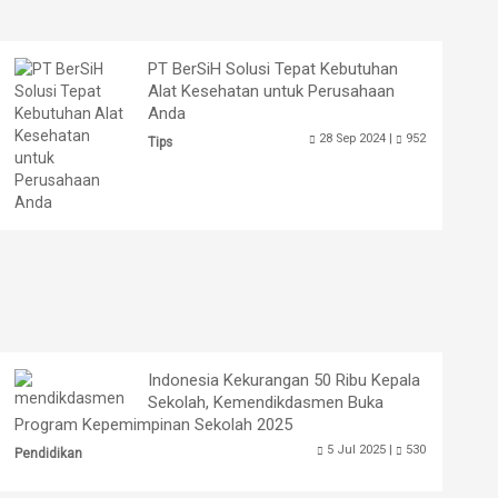
PT BerSiH Solusi Tepat Kebutuhan
Alat Kesehatan untuk Perusahaan
Anda
28 Sep 2024 |
952
Tips
Indonesia Kekurangan 50 Ribu Kepala
Sekolah, Kemendikdasmen Buka
Program Kepemimpinan Sekolah 2025
5 Jul 2025 |
530
Pendidikan