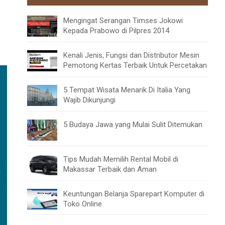
Mengingat Serangan Timses Jokowi
Kepada Prabowo di Pilpres 2014
Kenali Jenis, Fungsi dan Distributor Mesin
Pemotong Kertas Terbaik Untuk Percetakan
5 Tempat Wisata Menarik Di Italia Yang
Wajib Dikunjungi
5 Budaya Jawa yang Mulai Sulit Ditemukan
Tips Mudah Memilih Rental Mobil di
Makassar Terbaik dan Aman
Keuntungan Belanja Sparepart Komputer di
Toko Online