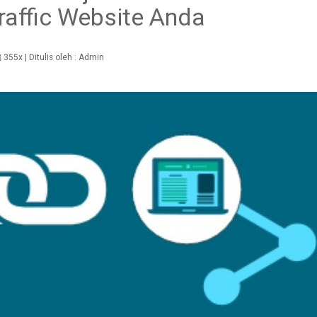
affic Website Anda
355x
| Ditulis oleh :
Admin