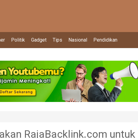
ner
Politik
Gadget
Tips
Nasional
Pendidikan
akan RajaBacklink.com untuk