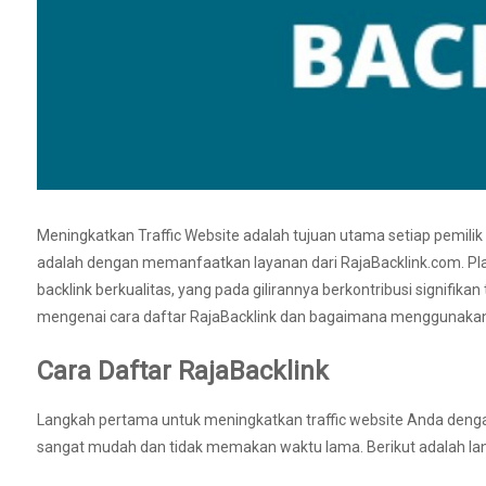
Meningkatkan Traffic Website adalah tujuan utama setiap pemilik s
adalah dengan memanfaatkan layanan dari RajaBacklink.com. P
backlink berkualitas, yang pada gilirannya berkontribusi signifik
mengenai cara daftar RajaBacklink dan bagaimana menggunakan
Cara Daftar RajaBacklink
Langkah pertama untuk meningkatkan traffic website Anda den
sangat mudah dan tidak memakan waktu lama. Berikut adalah lan