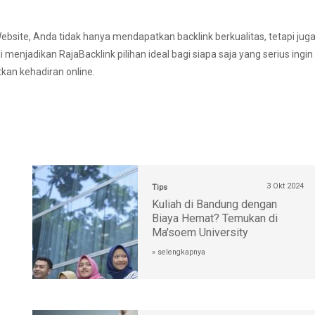
ite, Anda tidak hanya mendapatkan backlink berkualitas, tetapi jug
menjadikan RajaBacklink pilihan ideal bagi siapa saja yang serius ingin
an kehadiran online.
3 Okt 2024
Tips
Kuliah di Bandung dengan
Biaya Hemat? Temukan di
Ma'soem University
» selengkapnya