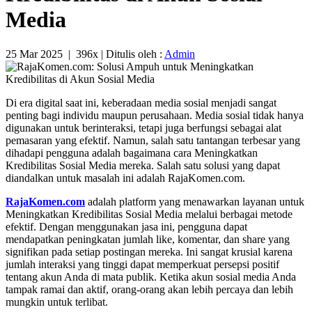
Media
25 Mar 2025
|
396x
| Ditulis oleh :
Admin
Di era digital saat ini, keberadaan media sosial menjadi sangat
penting bagi individu maupun perusahaan. Media sosial tidak hanya
digunakan untuk berinteraksi, tetapi juga berfungsi sebagai alat
pemasaran yang efektif. Namun, salah satu tantangan terbesar yang
dihadapi pengguna adalah bagaimana cara Meningkatkan
Kredibilitas Sosial Media mereka. Salah satu solusi yang dapat
diandalkan untuk masalah ini adalah RajaKomen.com.
RajaKomen.com
adalah platform yang menawarkan layanan untuk
Meningkatkan Kredibilitas Sosial Media melalui berbagai metode
efektif. Dengan menggunakan jasa ini, pengguna dapat
mendapatkan peningkatan jumlah like, komentar, dan share yang
signifikan pada setiap postingan mereka. Ini sangat krusial karena
jumlah interaksi yang tinggi dapat memperkuat persepsi positif
tentang akun Anda di mata publik. Ketika akun sosial media Anda
tampak ramai dan aktif, orang-orang akan lebih percaya dan lebih
mungkin untuk terlibat.