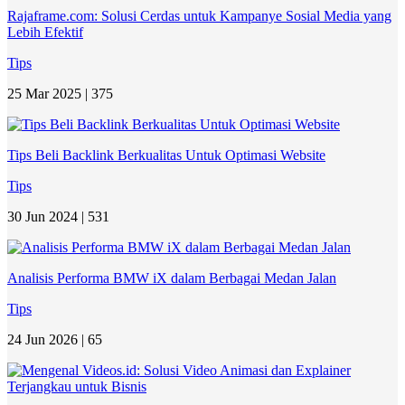
Rajaframe.com: Solusi Cerdas untuk Kampanye Sosial Media yang
Lebih Efektif
Tips
25 Mar 2025 |
375
Tips Beli Backlink Berkualitas Untuk Optimasi Website
Tips
30 Jun 2024 |
531
Analisis Performa BMW iX dalam Berbagai Medan Jalan
Tips
24 Jun 2026 |
65