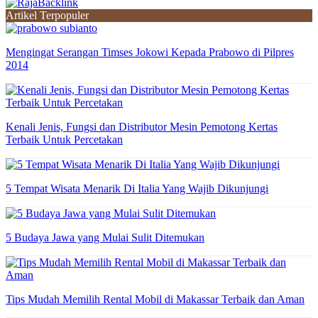
Artikel Terpopuler
Mengingat Serangan Timses Jokowi Kepada Prabowo di Pilpres
2014
Kenali Jenis, Fungsi dan Distributor Mesin Pemotong Kertas
Terbaik Untuk Percetakan
5 Tempat Wisata Menarik Di Italia Yang Wajib Dikunjungi
5 Budaya Jawa yang Mulai Sulit Ditemukan
Tips Mudah Memilih Rental Mobil di Makassar Terbaik dan Aman