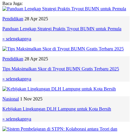
Baca Juga:
Pendidikan
28 Apr 2025
Panduan Lengkap Strategi Praktis Tryout BUMN untuk Pemula
» selengkapnya
Pendidikan
28 Apr 2025
Tips Maksimalkan Skor di Tryout BUMN Gratis Terbaru 2025
» selengkapnya
Nasional
1 Nov 2025
Kebijakan Lingkungan DLH Lampung untuk Kota Bersih
» selengkapnya