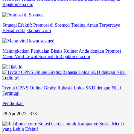
Rajakomen.com
Strategi Efektif: Promosi di Sosmed Trading Aman Terpercaya
Bersama Rajakomen.com
Meningkatkan Penjualan Bisnis Kuliner Anda dengan Promosi
Menu Viral Lewat Sosmed di Rajakomen.com
Tryout CPNS Online Gratis: Rahasia Lolos SKD dengan Nilai
Tertinggi
Pendidikan
28 Apr 2025 |
373