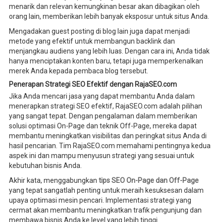
menarik dan relevan kemungkinan besar akan dibagikan oleh
orang lain, memberikan lebih banyak eksposur untuk situs Anda.
Mengadakan guest posting di blog lain juga dapat menjadi
metode yang efektif untuk membangun backlink dan
menjangkau audiens yang lebih luas. Dengan cara ini, Anda tidak
hanya menciptakan konten baru, tetapi juga memperkenalkan
merek Anda kepada pembaca blog tersebut.
Penerapan Strategi SEO Efektif dengan RajaSEO.com
Jika Anda mencari jasa yang dapat membantu Anda dalam
menerapkan strategi SEO efektif, RajaSEO.com adalah pilihan
yang sangat tepat. Dengan pengalaman dalam memberikan
solusi optimasi On-Page dan teknik Off-Page, mereka dapat
membantu meningkatkan visibilitas dan peringkat situs Anda di
hasil pencarian. Tim RajaSEO.com memahami pentingnya kedua
aspek ini dan mampu menyusun strategi yang sesuai untuk
kebutuhan bisnis Anda.
Akhir kata, menggabungkan
tips SEO On-Page dan Off-Page
yang tepat sangatlah penting untuk meraih kesuksesan dalam
upaya optimasi mesin pencari. Implementasi strategi yang
cermat akan membantu meningkatkan trafik pengunjung dan
membawa bisnis Anda ke level yang lebih tinggi.