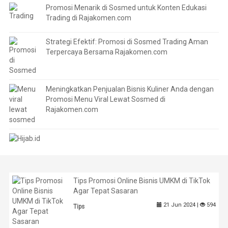
Promosi Menarik di Sosmed untuk Konten Edukasi
Trading di Rajakomen.com
Strategi Efektif: Promosi di Sosmed Trading Aman
Terpercaya Bersama Rajakomen.com
Meningkatkan Penjualan Bisnis Kuliner Anda dengan
Promosi Menu Viral Lewat Sosmed di
Rajakomen.com
Tips Promosi Online Bisnis UMKM di TikTok
Agar Tepat Sasaran
21 Jun 2024 |
594
Tips