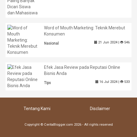
Word of Mouth Marketing: Teknik Merebut
Konsumen
21 Jun 2024 |
546
Nasional
Efek Jasa Review pada Reputasi Online
Bisnis Anda
16 Jul 2024 |
533
Tips
Tentang Kami
Disclaimer
Copyright © CeritaBlogger.com 2026 - All rights reserved