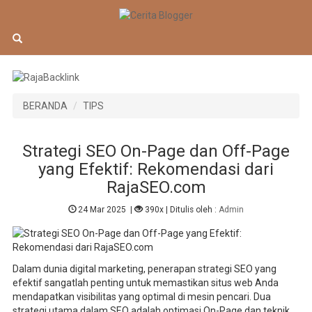
BERANDA
TIPS
Strategi SEO On-Page dan Off-Page
yang Efektif: Rekomendasi dari
RajaSEO.com
24 Mar 2025
|
390x
| Ditulis oleh :
Admin
Dalam dunia digital marketing, penerapan strategi SEO yang
efektif sangatlah penting untuk memastikan situs web Anda
mendapatkan visibilitas yang optimal di mesin pencari. Dua
strategi utama dalam SEO adalah optimasi On-Page dan teknik