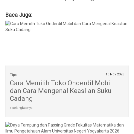
Baca Juga:
10 Nov 2023
Tips
Cara Memilih Toko Onderdil Mobil
dan Cara Mengenal Keaslian Suku
Cadang
» selengkapnya