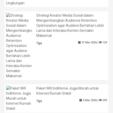
Strategi Kreator Media Sosial dalam
Mengembangkan Audience Retention
Optimization agar Audiens Bertahan Lebih
Lama dan Interaksi Konten Semakin
Maksimal
27 Mei 2026 |
129
Tips
Paket Wifi IndiHome Jogja Murah untuk
Internet Rumah Stabil
5 Mar 2026 |
239
Tips