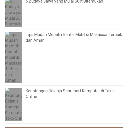
5 Budaya Jawa yang Mulai Sulit Ditemukan
Tips Mudah Memilih Rental Mobil di Makassar Terbaik
dan Aman
Keuntungan Belanja Sparepart Komputer di Toko
Online