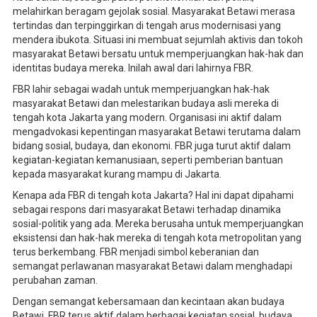
melahirkan beragam gejolak sosial. Masyarakat Betawi merasa
tertindas dan terpinggirkan di tengah arus modernisasi yang
mendera ibukota. Situasi ini membuat sejumlah aktivis dan tokoh
masyarakat Betawi bersatu untuk memperjuangkan hak-hak dan
identitas budaya mereka. Inilah awal dari lahirnya FBR.
FBR lahir sebagai wadah untuk memperjuangkan hak-hak
masyarakat Betawi dan melestarikan budaya asli mereka di
tengah kota Jakarta yang modern. Organisasi ini aktif dalam
mengadvokasi kepentingan masyarakat Betawi terutama dalam
bidang sosial, budaya, dan ekonomi. FBR juga turut aktif dalam
kegiatan-kegiatan kemanusiaan, seperti pemberian bantuan
kepada masyarakat kurang mampu di Jakarta.
Kenapa ada FBR di tengah kota Jakarta? Hal ini dapat dipahami
sebagai respons dari masyarakat Betawi terhadap dinamika
sosial-politik yang ada. Mereka berusaha untuk memperjuangkan
eksistensi dan hak-hak mereka di tengah kota metropolitan yang
terus berkembang. FBR menjadi simbol keberanian dan
semangat perlawanan masyarakat Betawi dalam menghadapi
perubahan zaman.
Dengan semangat kebersamaan dan kecintaan akan budaya
Betawi, FBR terus aktif dalam berbagai kegiatan sosial, budaya,