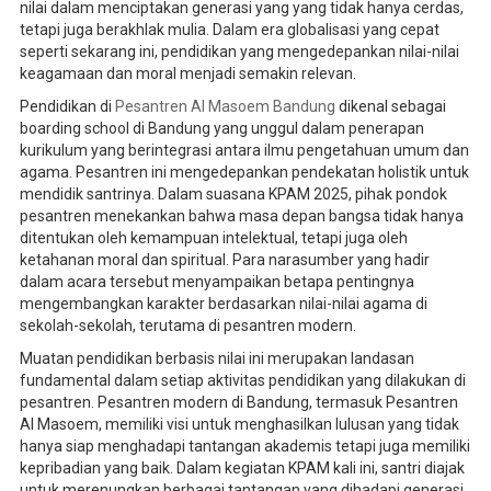
nilai dalam menciptakan generasi yang yang tidak hanya cerdas,
tetapi juga berakhlak mulia. Dalam era globalisasi yang cepat
seperti sekarang ini, pendidikan yang mengedepankan nilai-nilai
keagamaan dan moral menjadi semakin relevan.
Pendidikan di
Pesantren Al Masoem Bandung
dikenal sebagai
boarding school di Bandung yang unggul dalam penerapan
kurikulum yang berintegrasi antara ilmu pengetahuan umum dan
agama. Pesantren ini mengedepankan pendekatan holistik untuk
mendidik santrinya. Dalam suasana KPAM 2025, pihak pondok
pesantren menekankan bahwa masa depan bangsa tidak hanya
ditentukan oleh kemampuan intelektual, tetapi juga oleh
ketahanan moral dan spiritual. Para narasumber yang hadir
dalam acara tersebut menyampaikan betapa pentingnya
mengembangkan karakter berdasarkan nilai-nilai agama di
sekolah-sekolah, terutama di pesantren modern.
Muatan pendidikan berbasis nilai ini merupakan landasan
fundamental dalam setiap aktivitas pendidikan yang dilakukan di
pesantren. Pesantren modern di Bandung, termasuk Pesantren
Al Masoem, memiliki visi untuk menghasilkan lulusan yang tidak
hanya siap menghadapi tantangan akademis tetapi juga memiliki
kepribadian yang baik. Dalam kegiatan KPAM kali ini, santri diajak
untuk merenungkan berbagai tantangan yang dihadapi generasi