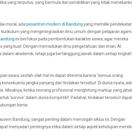
i etika yang terputus, yang bermula dari pendidikan yang tidak menekank
lai moral, ada
pesantren modern di Bandung
yang memiliki pendekata
n kurikulum yang mengintegrasikan ilmu umum dengan pelajaran agam
 Bandung
ini berfokus pada pembentukan karakter siswa, agar mereka
ritas yang kuat. Dengan memadukan ilmu pengetahuan dan iman, Al
dalam akademik, tetapi juga bertanggung jawab dalam setiap tingkah
pan siswa, seolah-olah hal ini dapat diterima karena "semua orang
onsekuensi jangka panjang dari tindakan tersebut. Di dunia nyata, ad
isnis. Misalnya, ketika seorang profesional menghitung markup yang jaha
ntuk 'survive' dalam dunia kompetitif. Padahal, tindakan tersebut dapa
ubungan bisnis.
Masoem Bandung, sangat penting dalam mencegah siklus ini. Dengan
 dapat menyadari pentingnya etika dalam setiap aspek kehidupan merek