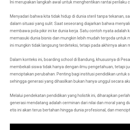
Ini merupakan langkah awal untuk menghentikan rantai perilaku cu
Menyadari bahwa kita tidak hidup di dunia steril tanpa tekanan
dalam situasi yang sulit. Saat seseorang diajarkan bahwa menyal
membawa pola pikir ini ke dunia kerja. Satu contoh nyata adalah
memasuki dunia bisnis dan mungkin lebih mudah tergoda untu
ini mungkin tidak langsung terdeteksi, tetapi pada akhirnya akan
Dalam konteks ini, boarding school di Bandung, khususnya di 
membekali siswa tidak hanya dengan ilmu pengetahuan, tetapi jug
menciptakan perubahan. Penting bagi institusi pendidikan untuk
sehingga generasi yang dihasilkan bukan hanya unggul secara aka
Melalui pendekatan pendidikan yang holistik ini, diharapkan perl
generasi mendatang adalah cerminan dari nilai dan moral yang dia
etis ini akan terus bertahan hingga dunia profesional, dan menci