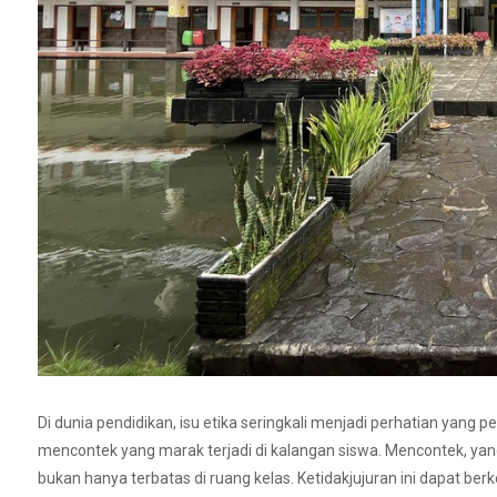
Di dunia pendidikan, isu etika seringkali menjadi perhatian yang
mencontek yang marak terjadi di kalangan siswa. Mencontek, ya
bukan hanya terbatas di ruang kelas. Ketidakjujuran ini dapat berk