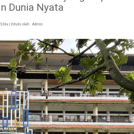
n Dunia Nyata
536x
| Ditulis oleh :
Admin