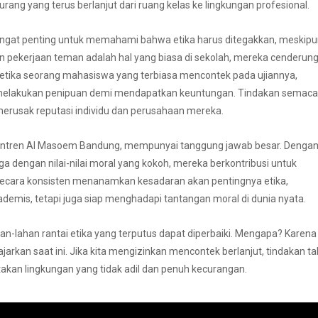
rang yang terus berlanjut dari ruang kelas ke lingkungan profesional.
, sangat penting untuk memahami bahwa etika harus ditegakkan, meskip
in pekerjaan teman adalah hal yang biasa di sekolah, mereka cenderun
 ketika seorang mahasiswa yang terbiasa mencontek pada ujiannya,
k melakukan penipuan demi mendapatkan keuntungan. Tindakan semac
 merusak reputasi individu dan perusahaan mereka.
Pesantren Al Masoem Bandung, mempunyai tanggung jawab besar. Denga
a dengan nilai-nilai moral yang kokoh, mereka berkontribusi untuk
 secara konsisten menanamkan kesadaran akan pentingnya etika,
demis, tetapi juga siap menghadapi tantangan moral di dunia nyata.
ahan-lahan rantai etika yang terputus dapat diperbaiki. Mengapa? Karena
jarkan saat ini. Jika kita mengizinkan mencontek berlanjut, tindakan ta
ptakan lingkungan yang tidak adil dan penuh kecurangan.