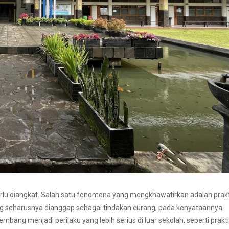
 perlu diangkat. Salah satu fenomena yang mengkhawatirkan adalah prak
ng seharusnya dianggap sebagai tindakan curang, pada kenyataannya
embang menjadi perilaku yang lebih serius di luar sekolah, seperti prakt