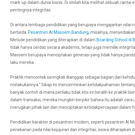
mark-up dalam dunia bisnis. Di sinilah kita melihat sebuah ranta
pentingnya integritas.
Di antara lembaga pendidikan yang berupaya mengajarkan nilai-ni
berbeda.
Pesantren Al Masoem Bandung
, misalnya, menyediaka
Metode pendidikan yang diterapkan di dalam
Boarding School di
tidak hanya cerdas secara akademis, tetapi juga memiliki integ
Masoem berupaya menciptakan generasi yang tidak hanya pandai 
laku mereka.
Praktik mencontek seringkali dianggap sebagai bagian dari kehidu
melakukannya." Sikap ini mencerminkan ketidakpahaman tentang k
banyak contoh di mana perilaku tidak etis ini beralih ke praktik b
dalam transaksi, mereka mungkin berpikir bahwa itu adalah cara u
merugikan pihak lain dan menciptakan ketidakpercayaan dalam h
Pendidikan karakter di pesantren modern, seperti pesantren Al 
penekanan pada nilai kejujuran dan integritas, siswa diharapkan