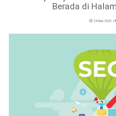
Berada di Hala
24 Mar 2025
|