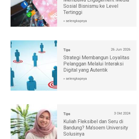
Sosial Bisnismu ke Level
Tertinggi
» selengkapnya
26 Jun 2026
Tips
Strategi Membangun Loyalitas
Pelanggan Melalui Interaksi
Digital yang Autentik
» selengkapnya
3 Okt 2024
Tips
Kuliah Fleksibel dan Seru di
Bandung? Ma'soem University
Solusinya