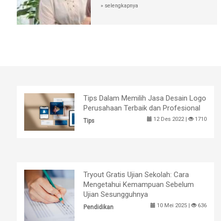
» selengkapnya
Tips Dalam Memilih Jasa Desain Logo
Perusahaan Terbaik dan Profesional
12 Des 2022 |
1710
Tips
Tryout Gratis Ujian Sekolah: Cara
Mengetahui Kemampuan Sebelum
Ujian Sesungguhnya
10 Mei 2025 |
636
Pendidikan