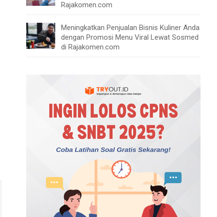
Rajakomen.com
Meningkatkan Penjualan Bisnis Kuliner Anda
dengan Promosi Menu Viral Lewat Sosmed
di Rajakomen.com