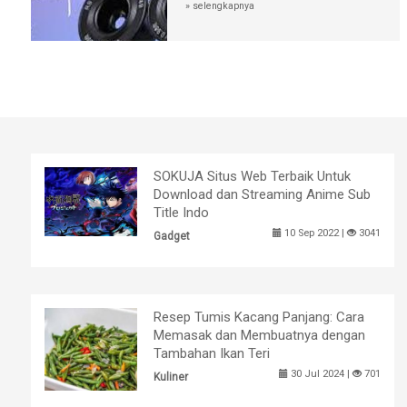
» selengkapnya
SOKUJA Situs Web Terbaik Untuk
Download dan Streaming Anime Sub
Title Indo
10 Sep 2022 |
3041
Gadget
Resep Tumis Kacang Panjang: Cara
Memasak dan Membuatnya dengan
Tambahan Ikan Teri
30 Jul 2024 |
701
Kuliner