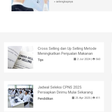
» selengkapnya
Cross Selling dan Up Selling Metode
Meningkatkan Penjualan Makanan
2 Jul 2024 |
560
Tips
Jadwal Seleksi CPNS 2025:
Persiapkan Dirimu Mulai Sekarang
25 Apr 2025 |
411
Pendidikan