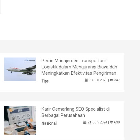
Peran Manajemen Transportasi
Logistik dalam Mengurangi Biaya dan
Meningkatkan Efektivitas Pengiriman
13 Jul 2025 |
347
Tips
Karir Cemerlang SEO Specialist di
Berbagai Perusahaan
21 Jun 2024 |
630
Nasional