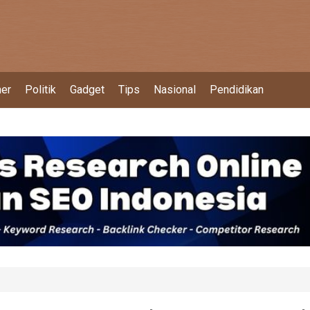
ner
Politik
Gadget
Tips
Nasional
Pendidikan