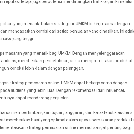
 reputasi tetapi juga berpotensi mendatangkan trafik organik melalui
 pilihan yang menarik. Dalam strategi ini, UMKM bekerja sama dengan
an mendapatkan komisi dari setiap penjualan yang dihasilkan. Ini adal
isiko yang tinggi.
tegi pemasaran yang menarik bagi UMKM. Dengan menyelenggarakan
an audiens, memberikan pengetahuan, serta mempromosikan produk at
gun koneksi lebih dalam dengan pelanggan.
angan strategi pemasaran online. UMKM dapat bekerja sama dengan
da audiens yang lebih luas. Dengan rekomendasi dari influencer,
entunya dapat mendorong penjualan.
arus mempertimbangkan tujuan, anggaran, dan karakteristik audiens
dapat memberikan hasil yang optimal dalam upaya pemasaran produk at
ementasikan strategi pemasaran online menjadi sangat penting bagi