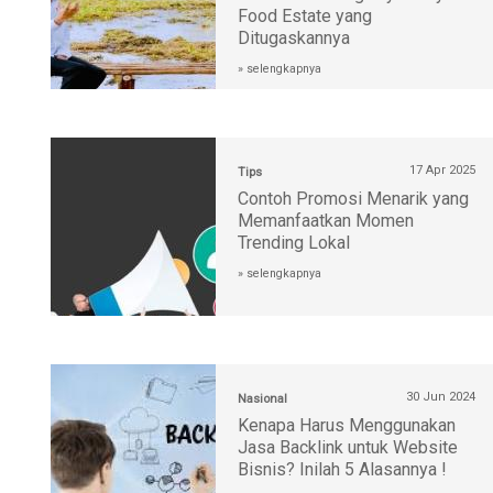
Food Estate yang
Ditugaskannya
» selengkapnya
17 Apr 2025
Tips
Contoh Promosi Menarik yang
Memanfaatkan Momen
Trending Lokal
» selengkapnya
30 Jun 2024
Nasional
Kenapa Harus Menggunakan
Jasa Backlink untuk Website
Bisnis? Inilah 5 Alasannya !