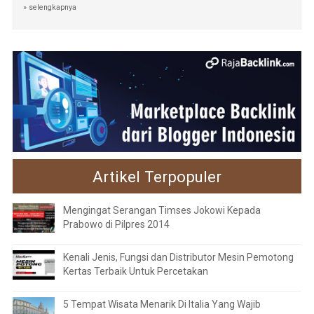
» selengkapnya
Artikel Terpopuler
Mengingat Serangan Timses Jokowi Kepada
Prabowo di Pilpres 2014
Kenali Jenis, Fungsi dan Distributor Mesin Pemotong
Kertas Terbaik Untuk Percetakan
5 Tempat Wisata Menarik Di Italia Yang Wajib