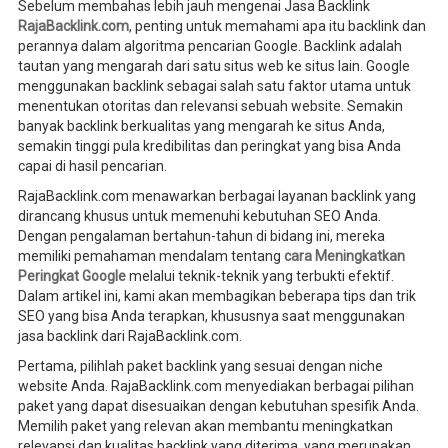
Sebelum membahas lebih jauh mengenai Jasa Backlink
RajaBacklink.com
, penting untuk memahami apa itu backlink dan
perannya dalam algoritma pencarian Google. Backlink adalah
tautan yang mengarah dari satu situs web ke situs lain. Google
menggunakan backlink sebagai salah satu faktor utama untuk
menentukan otoritas dan relevansi sebuah website. Semakin
banyak backlink berkualitas yang mengarah ke situs Anda,
semakin tinggi pula kredibilitas dan peringkat yang bisa Anda
capai di hasil pencarian.
RajaBacklink.com menawarkan berbagai layanan backlink yang
dirancang khusus untuk memenuhi kebutuhan SEO Anda.
Dengan pengalaman bertahun-tahun di bidang ini, mereka
memiliki pemahaman mendalam tentang
cara Meningkatkan
Peringkat Google
melalui teknik-teknik yang terbukti efektif.
Dalam artikel ini, kami akan membagikan beberapa tips dan trik
SEO yang bisa Anda terapkan, khususnya saat menggunakan
jasa backlink dari RajaBacklink.com.
Pertama, pilihlah paket backlink yang sesuai dengan niche
website Anda. RajaBacklink.com menyediakan berbagai pilihan
paket yang dapat disesuaikan dengan kebutuhan spesifik Anda.
Memilih paket yang relevan akan membantu meningkatkan
relevansi dan kualitas backlink yang diterima, yang merupakan