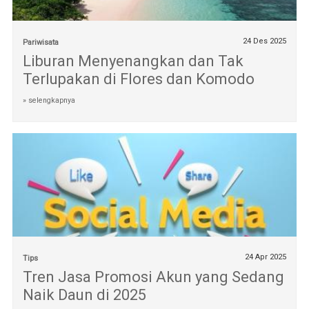
24 Des 2025
Pariwisata
Liburan Menyenangkan dan Tak
Terlupakan di Flores dan Komodo
» selengkapnya
24 Apr 2025
Tips
Tren Jasa Promosi Akun yang Sedang
Naik Daun di 2025