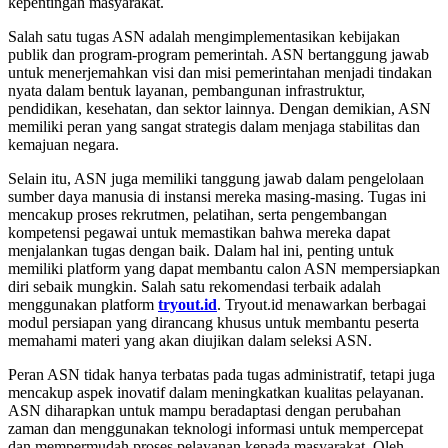
kepentingan masyarakat.
Salah satu tugas ASN adalah mengimplementasikan kebijakan
publik dan program-program pemerintah. ASN bertanggung jawab
untuk menerjemahkan visi dan misi pemerintahan menjadi tindakan
nyata dalam bentuk layanan, pembangunan infrastruktur,
pendidikan, kesehatan, dan sektor lainnya. Dengan demikian, ASN
memiliki peran yang sangat strategis dalam menjaga stabilitas dan
kemajuan negara.
Selain itu, ASN juga memiliki tanggung jawab dalam pengelolaan
sumber daya manusia di instansi mereka masing-masing. Tugas ini
mencakup proses rekrutmen, pelatihan, serta pengembangan
kompetensi pegawai untuk memastikan bahwa mereka dapat
menjalankan tugas dengan baik. Dalam hal ini, penting untuk
memiliki platform yang dapat membantu calon ASN mempersiapkan
diri sebaik mungkin. Salah satu rekomendasi terbaik adalah
menggunakan platform
tryout.id
. Tryout.id menawarkan berbagai
modul persiapan yang dirancang khusus untuk membantu peserta
memahami materi yang akan diujikan dalam seleksi ASN.
Peran ASN tidak hanya terbatas pada tugas administratif, tetapi juga
mencakup aspek inovatif dalam meningkatkan kualitas pelayanan.
ASN diharapkan untuk mampu beradaptasi dengan perubahan
zaman dan menggunakan teknologi informasi untuk mempercepat
dan mempermudah proses pelayanan kepada masyarakat. Oleh