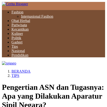
Fashion
Internasional Fasihon
Obat Herbal
Pariwisata
Kecantikan
Kuliner
Politik
Gadget
Tips
Nasional
Pendidikan
BERANDA
TIPS
Pengertian ASN dan Tugasnya:
Apa yang Dilakukan Aparatur
Sipil Negara?