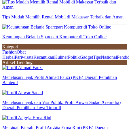
Tips Mudah Memilih Rental Mobil di Makassar Terbaik dan Aman
Keuntungan Belanja Sparepart Komputer di Toko Online
Kategori
Fashion
Obat
Herbal
Pariwisata
Kecantikan
Kuliner
Politik
Gadget
Tips
Nasional
Pendi
Artikel Trending
Menelusuri Jejak Profil Ahmad Fauzi (PKB) Daerah Pemilihan
Banten I
Menelusuri Jejak dan Visi Politik: Profil Anwar Sadad (Gerindra)
Daerah Pemilihan Jawa Timur II
Menggali Kiprah: Profil Anggia Erma Rini (PKB) Daerah