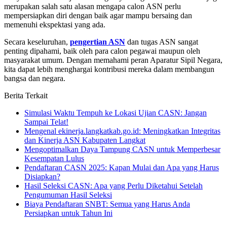
merupakan salah satu alasan mengapa calon ASN perlu
mempersiapkan diri dengan baik agar mampu bersaing dan
memenuhi ekspektasi yang ada.
Secara keseluruhan,
pengertian ASN
dan tugas ASN sangat
penting dipahami, baik oleh para calon pegawai maupun oleh
masyarakat umum. Dengan memahami peran Aparatur Sipil Negara,
kita dapat lebih menghargai kontribusi mereka dalam membangun
bangsa dan negara.
Berita Terkait
Simulasi Waktu Tempuh ke Lokasi Ujian CASN: Jangan
Sampai Telat!
Mengenal ekinerja.langkatkab.go.id: Meningkatkan Integritas
dan Kinerja ASN Kabupaten Langkat
Mengoptimalkan Daya Tampung CASN untuk Memperbesar
Kesempatan Lulus
Pendaftaran CASN 2025: Kapan Mulai dan Apa yang Harus
Disiapkan?
Hasil Seleksi CASN: Apa yang Perlu Diketahui Setelah
Pengumuman Hasil Seleksi
Biaya Pendaftaran SNBT: Semua yang Harus Anda
Persiapkan untuk Tahun Ini