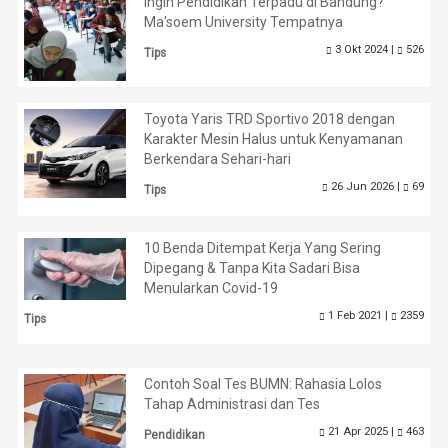
Ingin Pendidikan Terpadu di Bandung?
Ma'soem University Tempatnya
3 Okt 2024 |
526
Tips
Toyota Yaris TRD Sportivo 2018 dengan
Karakter Mesin Halus untuk Kenyamanan
Berkendara Sehari-hari
26 Jun 2026 |
69
Tips
10 Benda Ditempat Kerja Yang Sering
Dipegang & Tanpa Kita Sadari Bisa
Menularkan Covid-19
1 Feb 2021 |
2359
Tips
Contoh Soal Tes BUMN: Rahasia Lolos
Tahap Administrasi dan Tes
21 Apr 2025 |
463
Pendidikan