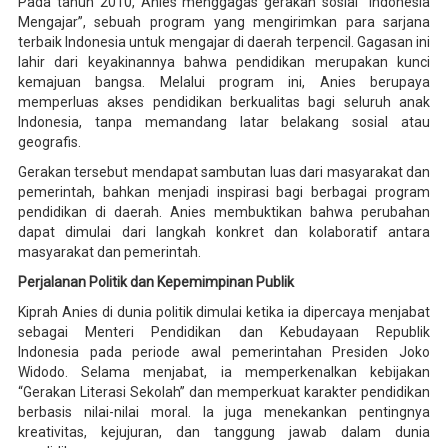
Pada tahun 2010, Anies menggagas gerakan sosial “Indonesia
Mengajar”, sebuah program yang mengirimkan para sarjana
terbaik Indonesia untuk mengajar di daerah terpencil. Gagasan ini
lahir dari keyakinannya bahwa pendidikan merupakan kunci
kemajuan bangsa. Melalui program ini, Anies berupaya
memperluas akses pendidikan berkualitas bagi seluruh anak
Indonesia, tanpa memandang latar belakang sosial atau
geografis.
Gerakan tersebut mendapat sambutan luas dari masyarakat dan
pemerintah, bahkan menjadi inspirasi bagi berbagai program
pendidikan di daerah. Anies membuktikan bahwa perubahan
dapat dimulai dari langkah konkret dan kolaboratif antara
masyarakat dan pemerintah.
Perjalanan Politik dan Kepemimpinan Publik
Kiprah Anies di dunia politik dimulai ketika ia dipercaya menjabat
sebagai Menteri Pendidikan dan Kebudayaan Republik
Indonesia pada periode awal pemerintahan Presiden Joko
Widodo. Selama menjabat, ia memperkenalkan kebijakan
“Gerakan Literasi Sekolah” dan memperkuat karakter pendidikan
berbasis nilai-nilai moral. Ia juga menekankan pentingnya
kreativitas, kejujuran, dan tanggung jawab dalam dunia