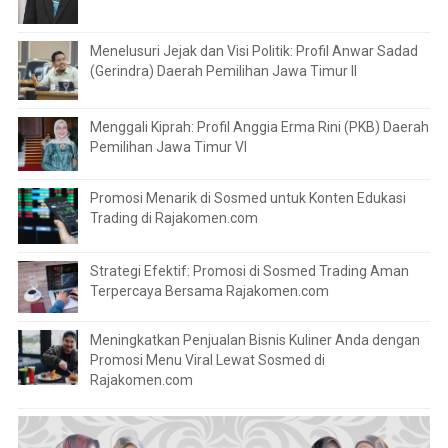
Menelusuri Jejak dan Visi Politik: Profil Anwar Sadad
(Gerindra) Daerah Pemilihan Jawa Timur II
Menggali Kiprah: Profil Anggia Erma Rini (PKB) Daerah
Pemilihan Jawa Timur VI
Promosi Menarik di Sosmed untuk Konten Edukasi
Trading di Rajakomen.com
Strategi Efektif: Promosi di Sosmed Trading Aman
Terpercaya Bersama Rajakomen.com
Meningkatkan Penjualan Bisnis Kuliner Anda dengan
Promosi Menu Viral Lewat Sosmed di
Rajakomen.com