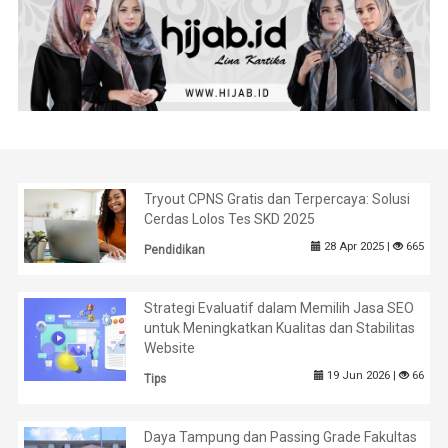
Tryout CPNS Gratis dan Terpercaya: Solusi
Cerdas Lolos Tes SKD 2025
28 Apr 2025 |
665
Pendidikan
Strategi Evaluatif dalam Memilih Jasa SEO
untuk Meningkatkan Kualitas dan Stabilitas
Website
19 Jun 2026 |
66
Tips
Daya Tampung dan Passing Grade Fakultas