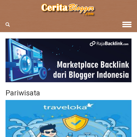
Pariwisata