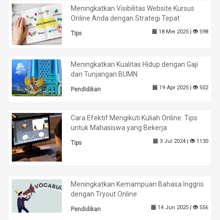
Meningkatkan Visibilitas Website Kursus
Online Anda dengan Strategi Tepat
18 Mei 2025 |
598
Tips
Meningkatkan Kualitas Hidup dengan Gaji
dan Tunjangan BUMN
19 Apr 2025 |
502
Pendidikan
Cara Efektif Mengikuti Kuliah Online: Tips
untuk Mahasiswa yang Bekerja
3 Jul 2024 |
1130
Tips
Meningkatkan Kemampuan Bahasa Inggris
dengan Tryout Online
14 Jun 2025 |
556
Pendidikan