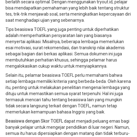
berlatih secara optimal. Dengan menggunakan tryout.id, pelajar
bisa mendapatkan pemahaman yang lebih baik tentang struktur
tes, trik-trik menjawab soal, serta meningkatkan kepercayaan diri
saat menghadapi ujian yang sebenarnya.
Tips beasiswa TOEFL yang juga penting untuk diperhatikan
adalah memperhatikan persyaratan lain yang biasanya
menyertai aplikasi. Misalnya, beberapa lembaga memerlukan
esai motivasi, surat rekomendasi, dan transkrip nilai akademis
sebagai bagian dari berkas aplikasi. Semua dokumen ini juga
membutuhkan perhatian khusus, sehingga pelamar harus
mengalokasikan cukup waktu untuk menyiapkannya.
Selain itu, pelamar beasiswa TOEFL perlu memahami bahwa
setiap lembaga memiliki kriteria yang berbeda-beda. Oleh karena
itu, penting untuk melakukan penelitian mengenai lembaga yang
dituju untuk memastikan semua syarat terpenuhi. Hal ini juga
termasuk mencari tahu tentang beasiswa lain yang mungkin
tidak secara langsung terkait dengan TOEFL, namun tetap
memerlukan kemampuan bahasa Inggris yang baik.
Beasiswa dengan Skor TOEFL
dapat menjadi peluang emas bagi
banyak pelajar untuk mengejar pendidikan di luar negeri. Namun,
semua itu harus dipersiapkan dengan matang dan tidak terburu-