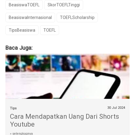
BeasiswaTOEFL
SkorTOEFLTinggi
BeasiswaInternasional
TOEFLScholarship
TipsBeasiswa
TOEFL
Baca Juga:
30 Jul 2024
Tips
Cara Mendapatkan Uang Dari Shorts
Youtube
» selengkapnya