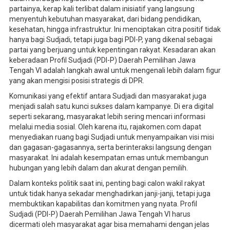
partainya, kerap kali terlibat dalam inisiatif yang langsung
menyentuh kebutuhan masyarakat, dari bidang pendidikan,
kesehatan, hingga infrastruktur. Ini menciptakan citra positif tidak
hanya bagi Sudjadi, tetapi juga bagi PDI-P, yang dikenal sebagai
partai yang berjuang untuk kepentingan rakyat. Kesadaran akan
keberadaan Profil Sudjadi (PDI-P) Daerah Pemilihan Jawa
Tengah VI adalah langkah awal untuk mengenali lebih dalam figur
yang akan mengisi posisi strategis di DPR.
Komunikasi yang efektif antara Sudjadi dan masyarakat juga
menjadi salah satu kunci sukses dalam kampanye. Di era digital
seperti sekarang, masyarakat lebih sering mencari informasi
melalui media sosial. Oleh karena itu, rajakomen.com dapat
menyediakan ruang bagi Sudjadi untuk menyampaikan visi misi
dan gagasan-gagasannya, serta berinteraksi langsung dengan
masyarakat. Ini adalah kesempatan emas untuk membangun
hubungan yang lebih dalam dan akurat dengan pemilih.
Dalam konteks politik saat ini, penting bagi calon wakil rakyat
untuk tidak hanya sekadar menghadirkan janji-janji, tetapi juga
membuktikan kapabilitas dan komitmen yang nyata. Profil
Sudjadi (PDI-P) Daerah Pemilihan Jawa Tengah VI harus
dicermati oleh masyarakat agar bisa memahami dengan jelas