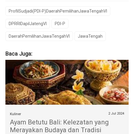
ProfilSudjadi(PDI-P)DaerahPemilihanJawaTengahVI
DPRRIDapilJatengVI
PDI-P
DaerahPemilihanJawaTengahVI
JawaTengah
Baca Juga:
2 Jul 2024
Kuliner
Ayam Betutu Bali: Kelezatan yang
Merayakan Budaya dan Tradisi