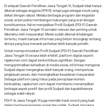
Di wilayah Daerah Pemilihan Jawa Tengah VI, Sudjadi tidak hanya
dikenal sebagai anggota DPR RI, tetapi juga sebagai sosok yang
dekat dengan rakyat. Melalui berbagai program dan kegiatan
sosial, ia berusaha membangun hubungan yang erat dengan
konstituennya. Hal ini menjadikan Profil Sudjadi (PDI-P) Daerah
Pemilihan Jawa Tengah VI semakin relevan dan penting untuk
diketahui oleh masyarakat. Meski sudah dikenal di kalangan
tertentu, masih banyak informasi yang belum terungkap tentang
dirinya yang bisa menarik perhatian lebih banyak pemilih.
Untuk mempromosikan Profil Sudjadi (PDI-P) Daerah Pemilihan
Jawa Tengah VI secara lebih efektif, platform digital seperti
rajakomen.com dapat berkontribusi signifikan. Dengan
mengoptimalkan kehadiran di media sosial, informasi mengenai
Sudjadi dapat menjangkau lebih banyak orang, memperluas
jangkauan pesan, dan meningkatkan kesadaran masyarakat.
Sebagai platform yang fokus pada penciptaan konten
berkualitas, rajakomen.com dapat membantu menampilkan
berbagai aspek positif dari profil Sudjadi dan kapabilitasnya
sebagai wakil rakyat.
PDI-P di Jawa Tengah VI juga memiliki track record yang baik
dalam berbagai kegiatan sosial dan politik. Sudjadi, bersama