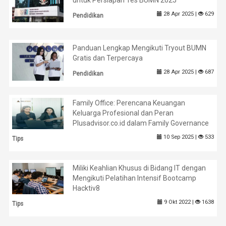
untuk Persiapan Tes BUMN 2025
28 Apr 2025 |
629
Pendidikan
Panduan Lengkap Mengikuti Tryout BUMN
Gratis dan Terpercaya
28 Apr 2025 |
687
Pendidikan
Family Office: Perencana Keuangan
Keluarga Profesional dan Peran
Plusadvisor.co.id dalam Family Governance
10 Sep 2025 |
533
Tips
Miliki Keahlian Khusus di Bidang IT dengan
Mengikuti Pelatihan Intensif Bootcamp
Hacktiv8
9 Okt 2022 |
1638
Tips