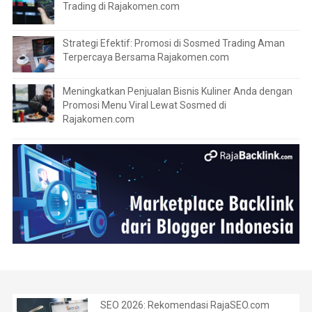
Trading di Rajakomen.com
Strategi Efektif: Promosi di Sosmed Trading Aman
Terpercaya Bersama Rajakomen.com
Meningkatkan Penjualan Bisnis Kuliner Anda dengan
Promosi Menu Viral Lewat Sosmed di
Rajakomen.com
SEO 2026: Rekomendasi RajaSEO.com