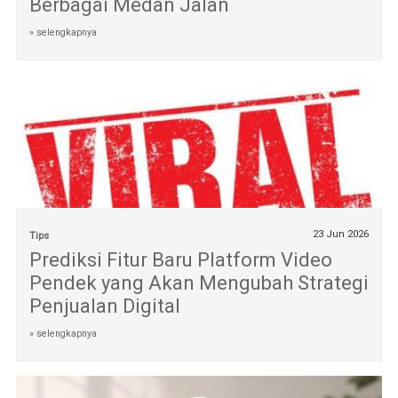
Berbagai Medan Jalan
» selengkapnya
23 Jun 2026
Tips
Prediksi Fitur Baru Platform Video
Pendek yang Akan Mengubah Strategi
Penjualan Digital
» selengkapnya