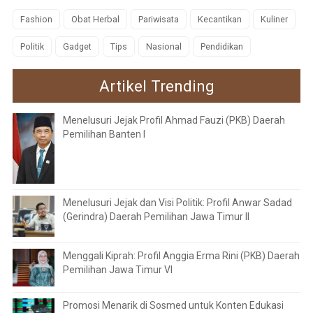
Fashion
Obat Herbal
Pariwisata
Kecantikan
Kuliner
Politik
Gadget
Tips
Nasional
Pendidikan
Artikel Trending
Menelusuri Jejak Profil Ahmad Fauzi (PKB) Daerah
Pemilihan Banten I
Menelusuri Jejak dan Visi Politik: Profil Anwar Sadad
(Gerindra) Daerah Pemilihan Jawa Timur II
Menggali Kiprah: Profil Anggia Erma Rini (PKB) Daerah
Pemilihan Jawa Timur VI
Promosi Menarik di Sosmed untuk Konten Edukasi