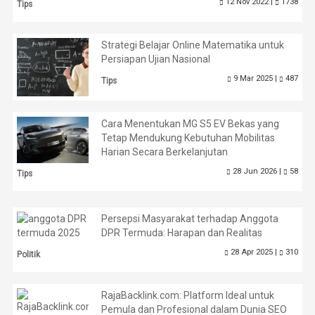
12 Nov 2022 |
1738
Tips
Strategi Belajar Online Matematika untuk
Persiapan Ujian Nasional
9 Mar 2025 |
487
Tips
Cara Menentukan MG S5 EV Bekas yang
Tetap Mendukung Kebutuhan Mobilitas
Harian Secara Berkelanjutan
28 Jun 2026 |
58
Tips
Persepsi Masyarakat terhadap Anggota
DPR Termuda: Harapan dan Realitas
28 Apr 2025 |
310
Politik
RajaBacklink.com: Platform Ideal untuk
Pemula dan Profesional dalam Dunia SEO