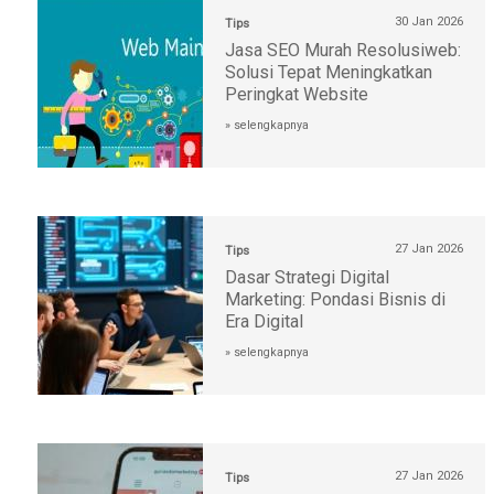
30 Jan 2026
Tips
Jasa SEO Murah Resolusiweb:
Solusi Tepat Meningkatkan
Peringkat Website
» selengkapnya
27 Jan 2026
Tips
Dasar Strategi Digital
Marketing: Pondasi Bisnis di
Era Digital
» selengkapnya
27 Jan 2026
Tips