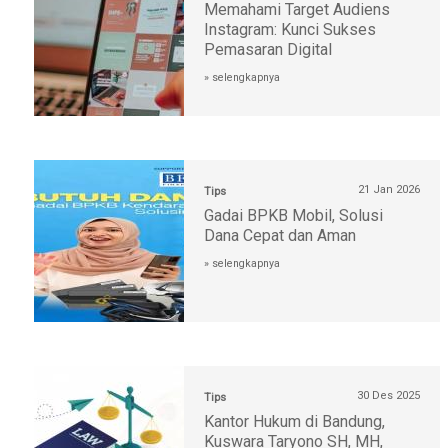
Memahami Target Audiens
Instagram: Kunci Sukses
Pemasaran Digital
» selengkapnya
21 Jan 2026
Tips
Gadai BPKB Mobil, Solusi
Dana Cepat dan Aman
» selengkapnya
30 Des 2025
Tips
Kantor Hukum di Bandung,
Kuswara Taryono SH, MH,