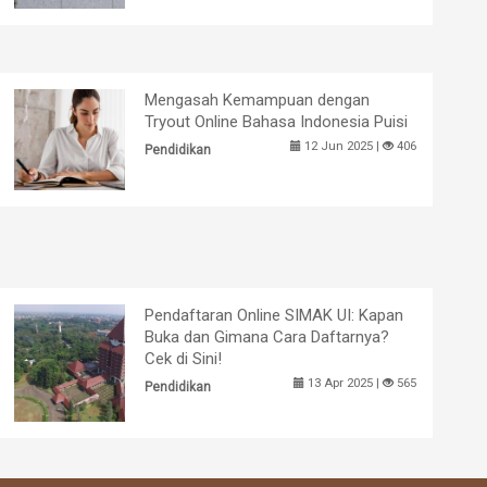
Mengasah Kemampuan dengan
Tryout Online Bahasa Indonesia Puisi
12 Jun 2025 |
406
Pendidikan
Pendaftaran Online SIMAK UI: Kapan
Buka dan Gimana Cara Daftarnya?
Cek di Sini!
13 Apr 2025 |
565
Pendidikan