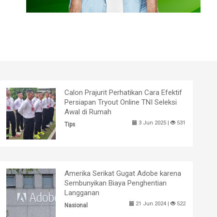
Calon Prajurit Perhatikan Cara Efektif
Persiapan Tryout Online TNI Seleksi
Awal di Rumah
3 Jun 2025 |
531
Tips
Amerika Serikat Gugat Adobe karena
Sembunyikan Biaya Penghentian
Langganan
21 Jun 2024 |
522
Nasional