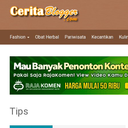
Fashion
Obat Herbal
Pariwisata
Kecantikan
Kuli
Tips