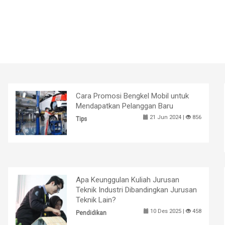
Cara Promosi Bengkel Mobil untuk
Mendapatkan Pelanggan Baru
21 Jun 2024 |
856
Tips
Apa Keunggulan Kuliah Jurusan
Teknik Industri Dibandingkan Jurusan
Teknik Lain?
10 Des 2025 |
458
Pendidikan