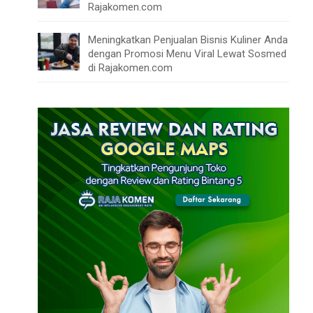
Rajakomen.com
Meningkatkan Penjualan Bisnis Kuliner Anda
dengan Promosi Menu Viral Lewat Sosmed
di Rajakomen.com