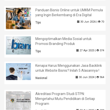
Panduan Bisnis Online untuk UMKM Pemula
yang Ingin Berkembang di Era Digital
30 Jun 2026 |
70
Tips
Mengoptimalkan Media Sosial untuk
Promosi Branding Produk
27 Apr 2025 |
374
Tips
Kenapa Harus Menggunakan Jasa Backlink
untuk Website Bisnis? Inilah 5 Alasannya !
30 Jun 2024 |
964
Nasional
Akreditasi Program Studi STPN:
Mengetahui Mutu Pendidikan di Setiap
Program