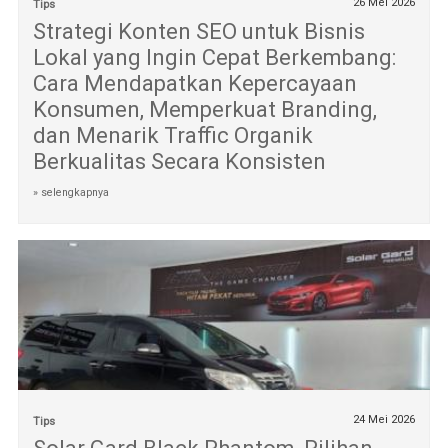
26 Mei 2026
Tips
Strategi Konten SEO untuk Bisnis
Lokal yang Ingin Cepat Berkembang:
Cara Mendapatkan Kepercayaan
Konsumen, Memperkuat Branding,
dan Menarik Traffic Organik
Berkualitas Secara Konsisten
» selengkapnya
24 Mei 2026
Tips