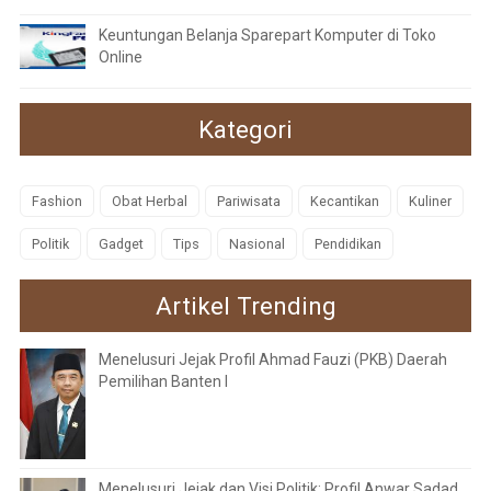
Keuntungan Belanja Sparepart Komputer di Toko
Online
Kategori
Fashion
Obat Herbal
Pariwisata
Kecantikan
Kuliner
Politik
Gadget
Tips
Nasional
Pendidikan
Artikel Trending
Menelusuri Jejak Profil Ahmad Fauzi (PKB) Daerah
Pemilihan Banten I
Menelusuri Jejak dan Visi Politik: Profil Anwar Sadad