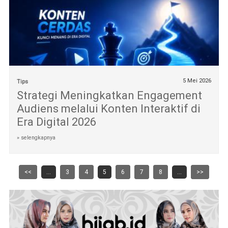
5 Mei 2026
Tips
Strategi Meningkatkan Engagement
Audiens melalui Konten Interaktif di
Era Digital 2026
» selengkapnya
<<
...
3
4
5
6
7
8
...
>>