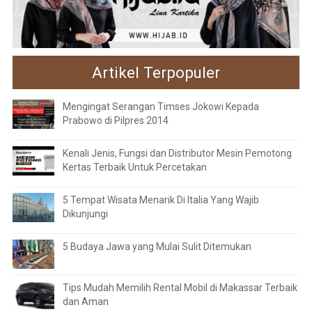
Artikel Terpopuler
Mengingat Serangan Timses Jokowi Kepada
Prabowo di Pilpres 2014
Kenali Jenis, Fungsi dan Distributor Mesin Pemotong
Kertas Terbaik Untuk Percetakan
5 Tempat Wisata Menarik Di Italia Yang Wajib
Dikunjungi
5 Budaya Jawa yang Mulai Sulit Ditemukan
Tips Mudah Memilih Rental Mobil di Makassar Terbaik
dan Aman