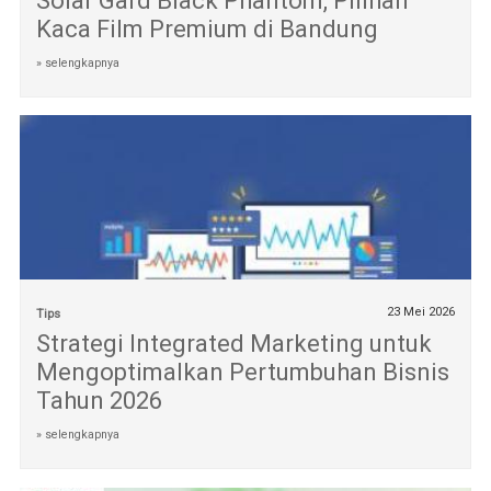
Solar Gard Black Phantom, Pilihan
Kaca Film Premium di Bandung
» selengkapnya
23 Mei 2026
Tips
Strategi Integrated Marketing untuk
Mengoptimalkan Pertumbuhan Bisnis
Tahun 2026
» selengkapnya