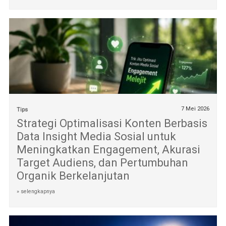
7 Mei 2026
Tips
Strategi Optimalisasi Konten Berbasis
Data Insight Media Sosial untuk
Meningkatkan Engagement, Akurasi
Target Audiens, dan Pertumbuhan
Organik Berkelanjutan
» selengkapnya