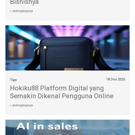
Bisnisnya
» selengkapnya
18 Des 2025
Tips
Hokiku88 Platform Digital yang
Semakin Dikenal Pengguna Online
» selengkapnya