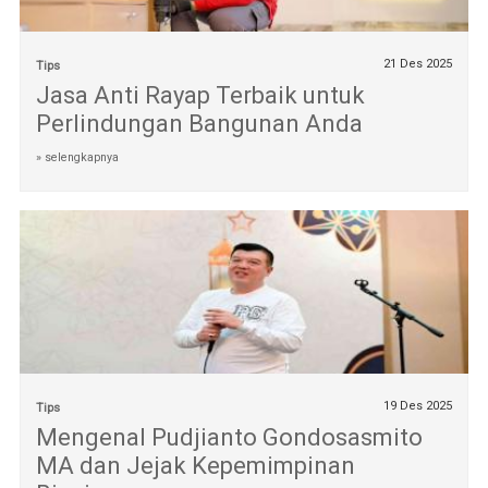
21 Des 2025
Tips
Jasa Anti Rayap Terbaik untuk
Perlindungan Bangunan Anda
» selengkapnya
19 Des 2025
Tips
Mengenal Pudjianto Gondosasmito
MA dan Jejak Kepemimpinan