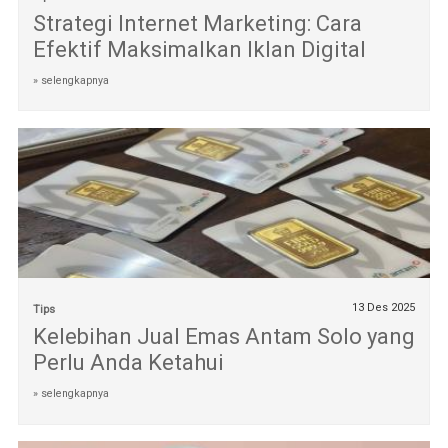
Strategi Internet Marketing: Cara
Efektif Maksimalkan Iklan Digital
» selengkapnya
13 Des 2025
Tips
Kelebihan Jual Emas Antam Solo yang
Perlu Anda Ketahui
» selengkapnya