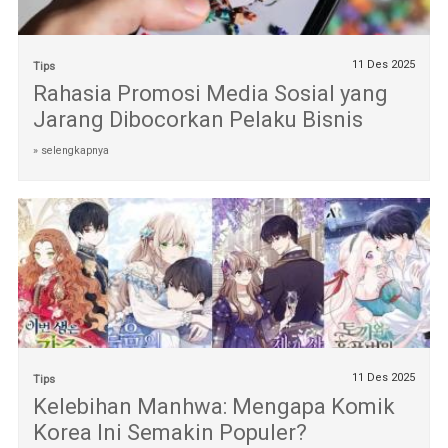
11 Des 2025
Tips
Rahasia Promosi Media Sosial yang
Jarang Dibocorkan Pelaku Bisnis
» selengkapnya
11 Des 2025
Tips
Kelebihan Manhwa: Mengapa Komik
Korea Ini Semakin Populer?