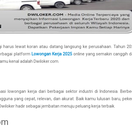
lagi harus lewat koran atau datang langsung ke perusahaan. Tahun 2
erbagai platform
Lowongan Kerja 2025
online yang semakin canggih 
kamu kenal adalah Dwiloker.com.
si lowongan kerja dari berbagai sektor industri di Indonesia. Berb
una yang cepat, relevan, dan akurat. Baik kamu lulusan baru, peke
 Dwiloker hadir sebagai jembatan menuju peluang kerja terbaik.
com