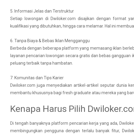
5. Informasi Jelas dan Terstruktur
Setiap lowongan di Dwiloker.com disajikan dengan format yang
kualifikasi yang dibutuhkan, hingga cara melamar. Hal ini membuat
6. Tanpa Biaya & Bebas Iklan Mengganggu
Berbeda dengan beberapa platform yang memasang iklan berle
layanan pencarian lowongan secara gratis dan bebas gangguan 
peluang terbaik tanpa hambatan.
7. Komunitas dan Tips Karier
Dwiloker.com juga menyediakan artikel-artikel seputar dunia k
membantu khususnya bagi fresh graduate atau mereka yang baru
Kenapa Harus Pilih Dwiloker.c
Di tengah banyaknya platform pencarian kerja yang ada, Dwiloke
membingungkan pengguna dengan terlalu banyak fitur, Dwilok