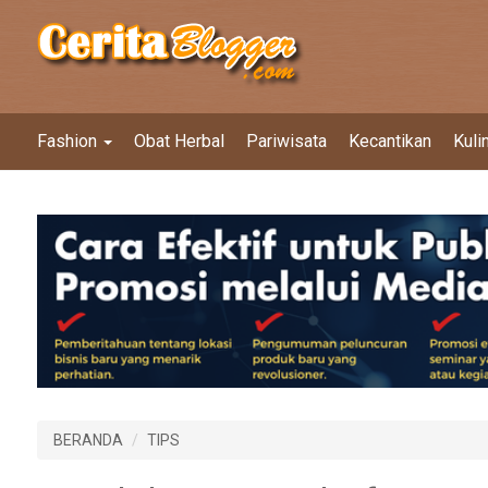
Fashion
Obat Herbal
Pariwisata
Kecantikan
Kuli
BERANDA
TIPS