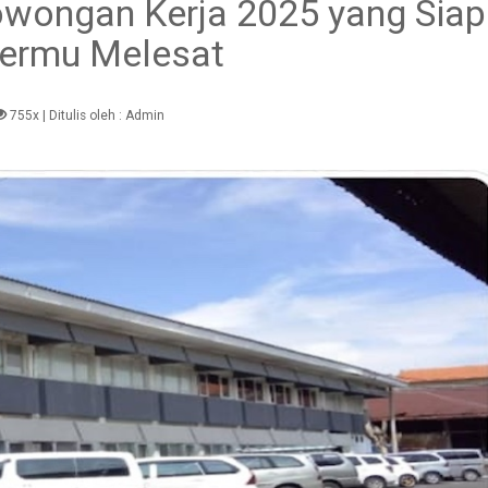
owongan Kerja 2025 yang Siap
iermu Melesat
755x
| Ditulis oleh :
Admin