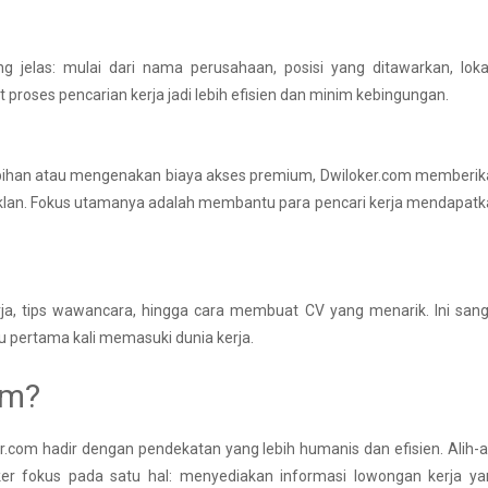
 jelas: mulai dari nama perusahaan, posisi yang ditawarkan, loka
 proses pencarian kerja jadi lebih efisien dan minim kebingungan.
bihan atau mengenakan biaya akses premium, Dwiloker.com memberik
iklan. Fokus utamanya adalah membantu para pencari kerja mendapat
erja, tips wawancara, hingga cara membuat CV yang menarik. Ini san
 pertama kali memasuki dunia kerja.
om?
r.com hadir dengan pendekatan yang lebih humanis dan efisien. Alih-a
er fokus pada satu hal: menyediakan informasi lowongan kerja ya