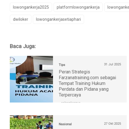
lowongankerja2025
platformlowongankerja
lowonganke
dwiloker
lowongankerjasetiaphari
Baca Juga:
31 Jul 2025
Tips
Peran Strategis
Farzanatraining.com sebagai
Tempat Training Hukum
Perdata dan Pidana yang
Terpercaya
» selengkapnya
27 Okt 2025
Nasional