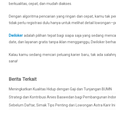
berkualitas, cepat, dan mudah diakses.
Dengan algoritma pencarian yang ringan dan cepat, kamu tak 
tidak perlu registrasi dulu hanya untuk melihat detail lowongan—pr
Dwiloker
adalah pilihan tepat bagi siapa saja yang sedang menca
date, dan layanan gratis tanpa iklan mengganggu, Dwiloker berh
Kalau kamu sedang mencari peluang karier baru, tak ada salahny
sana!
Berita Terkait
Meningkatkan Kualitas Hidup dengan Gaji dan Tunjangan BUMN
Strategi dan Kontribusi Anies Baswedan bagi Pembangunan Indo
Sebelum Daftar, Simak Tips Penting dari Lowongan Astra Karir Ini