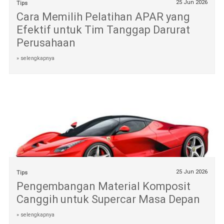
25 Jun 2026
Tips
Cara Memilih Pelatihan APAR yang
Efektif untuk Tim Tanggap Darurat
Perusahaan
» selengkapnya
25 Jun 2026
Tips
Pengembangan Material Komposit
Canggih untuk Supercar Masa Depan
» selengkapnya