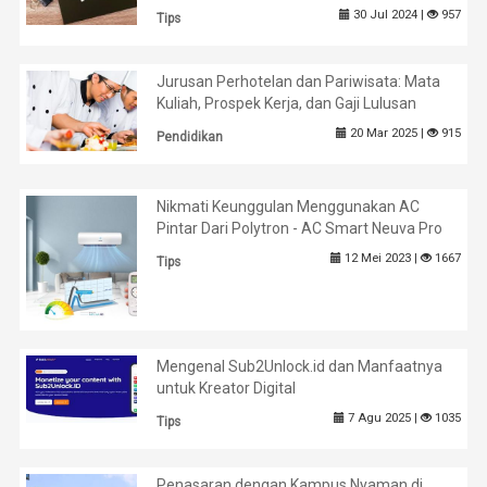
30 Jul 2024 |
957
Tips
Jurusan Perhotelan dan Pariwisata: Mata
Kuliah, Prospek Kerja, dan Gaji Lulusan
20 Mar 2025 |
915
Pendidikan
Nikmati Keunggulan Menggunakan AC
Pintar Dari Polytron - AC Smart Neuva Pro
12 Mei 2023 |
1667
Tips
Mengenal Sub2Unlock.id dan Manfaatnya
untuk Kreator Digital
7 Agu 2025 |
1035
Tips
Penasaran dengan Kampus Nyaman di