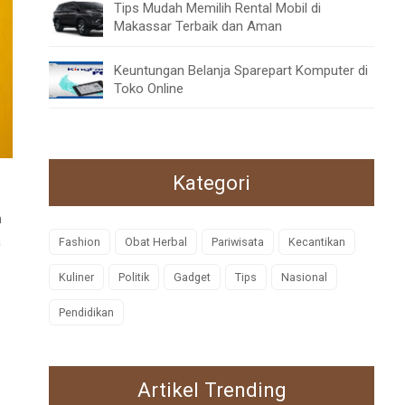
Tips Mudah Memilih Rental Mobil di
Makassar Terbaik dan Aman
Keuntungan Belanja Sparepart Komputer di
Toko Online
Kategori
h
a
Fashion
Obat Herbal
Pariwisata
Kecantikan
Kuliner
Politik
Gadget
Tips
Nasional
Pendidikan
Artikel Trending