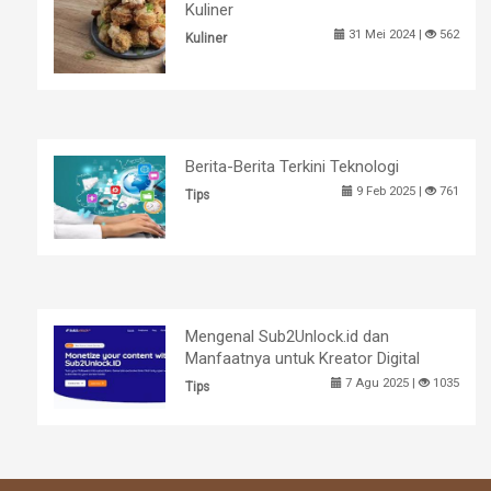
Kuliner
31 Mei 2024 |
562
Kuliner
Berita-Berita Terkini Teknologi
9 Feb 2025 |
761
Tips
Mengenal Sub2Unlock.id dan
Manfaatnya untuk Kreator Digital
7 Agu 2025 |
1035
Tips