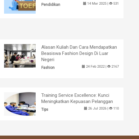
14 Mar 2025 |
531
Pendidikan
Alasan Kuliah Dan Cara Mendapatkan
Beasiswa Fashion Design Di Luar
Negeri
24 Feb 2022 |
2167
Fashion
Training Service Excellence: Kunci
Meningkatkan Kepuasan Pelanggan
26 Jul 2026 |
110
Tips