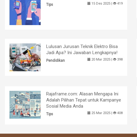
15 Des 2025 |
419
Tips
Lulusan Jurusan Teknik Elektro Bisa
Jadi Apa? Ini Jawaban Lengkapnya!
20 Mar 2025 |
398
Pendidikan
Rajaframe.com: Alasan Mengapa Ini
Adalah Pilihan Tepat untuk Kampanye
Sosial Media Anda
25 Mar 2025 |
408
Tips