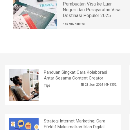
Pembuatan Visa ke Luar
Negeri dan Persyaratan Visa
Destinasi Populer 2025
» selengkapnya
Panduan Singkat Cara Kolaborasi
Antar Sesama Content Creator
21 Jun 2024 |
1352
Tips
Strategi Internet Marketing: Cara
Efektif Maksimalkan Iklan Digital