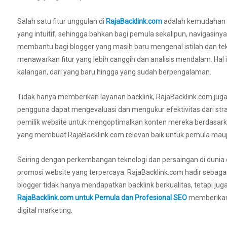
Salah satu fitur unggulan di
RajaBacklink.com
adalah kemudahan a
yang intuitif, sehingga bahkan bagi pemula sekalipun, navigasin
membantu bagi blogger yang masih baru mengenal istilah dan teknik
menawarkan fitur yang lebih canggih dan analisis mendalam. Ha
kalangan, dari yang baru hingga yang sudah berpengalaman.
Tidak hanya memberikan layanan backlink, RajaBacklink.com juga
pengguna dapat mengevaluasi dan mengukur efektivitas dari stra
pemilik website untuk mengoptimalkan konten mereka berdasarka
yang membuat RajaBacklink.com relevan baik untuk pemula maup
Seiring dengan perkembangan teknologi dan persaingan di dunia di
promosi website yang terpercaya. RajaBacklink.com hadir sebagai 
blogger tidak hanya mendapatkan backlink berkualitas, tetapi jug
RajaBacklink.com untuk Pemula dan Profesional SEO
memberikan 
digital marketing.