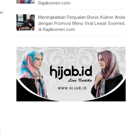
Rajakomen.com
ri
Meningkatkan Penjualan Bisnis Kuliner Anda
dengan Promosi Menu Viral Lewat Sosmed
di Rajakomen.com