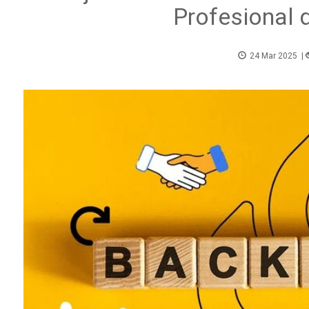
Profesional 
24 Mar 2025
|