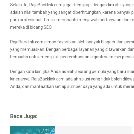
Selain itu, RajaBacklink.com juga dilengkapi dengan tim ahli ya
adalah nilai tambah yang sangat diperhitungkan, karena banyak p
para profesional. Tim ini membantu menjawab pertanyaan dan
mereka di bidang SEO.
RajaBacklink.com diman favoritkan oleh banyak blogger dan pemi
yang memuaskan. Dengan berbagai layanan yang ditawarkan dan c
berusaha untuk mengikuti perkembangan algoritma mesin pencari,
Dengan kata lain, jika Anda adalah seorang pemula yang baru mau
kinerjanya, RajaBacklink.com adalah solusi yang tidak boleh dile
Anda, dan manfaatkan setiap sumber daya yang ada untuk meraih s
Baca Juga: