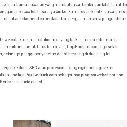
ng siap membantu siapapun yang membutuhkan bimbingan lebih lanjut. Ini
engguna merasa lebih percaya diri ketika mereka memiliki dukungan da
 memberikan rekomendasi berdasarkan pengalaman serta pengetahuan
lik website karena reputation-nya yang baik dalam memberikan hasil
ommitment untuk terus berinovasi, RajaBacklink.com juga selalu
 sehingga penggunanya tetap dapat bersaing di dunia digital.
 terjun ke dunia SEO atau profesional yang ingin meningkatkan
watkan. Jadikan RajaBacklink.com sebagai jasa promosi website pilihan
ukses di dunia digital.