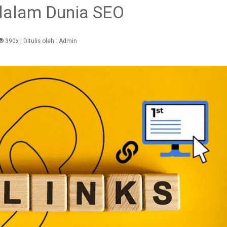
dalam Dunia SEO
390x
| Ditulis oleh :
Admin