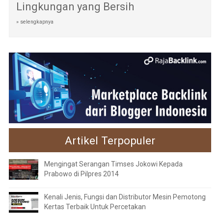
Lingkungan yang Bersih
» selengkapnya
Artikel Terpopuler
Mengingat Serangan Timses Jokowi Kepada
Prabowo di Pilpres 2014
Kenali Jenis, Fungsi dan Distributor Mesin Pemotong
Kertas Terbaik Untuk Percetakan