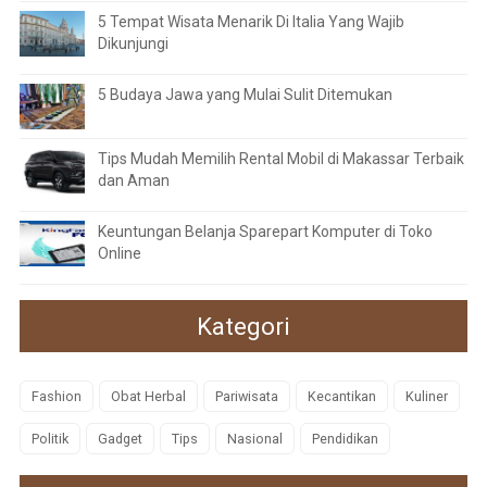
5 Tempat Wisata Menarik Di Italia Yang Wajib
Dikunjungi
5 Budaya Jawa yang Mulai Sulit Ditemukan
Tips Mudah Memilih Rental Mobil di Makassar Terbaik
dan Aman
Keuntungan Belanja Sparepart Komputer di Toko
Online
Kategori
Fashion
Obat Herbal
Pariwisata
Kecantikan
Kuliner
Politik
Gadget
Tips
Nasional
Pendidikan