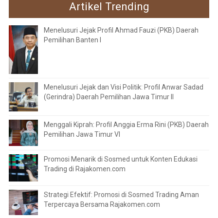
Artikel Trending
Menelusuri Jejak Profil Ahmad Fauzi (PKB) Daerah
Pemilihan Banten I
Menelusuri Jejak dan Visi Politik: Profil Anwar Sadad
(Gerindra) Daerah Pemilihan Jawa Timur II
Menggali Kiprah: Profil Anggia Erma Rini (PKB) Daerah
Pemilihan Jawa Timur VI
Promosi Menarik di Sosmed untuk Konten Edukasi
Trading di Rajakomen.com
Strategi Efektif: Promosi di Sosmed Trading Aman
Terpercaya Bersama Rajakomen.com