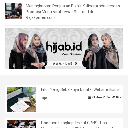
Meningkatkan Penjualan Bisnis Kuliner Anda dengan
Promosi Menu Viral Lewat Sosmed di
Rajakomen.com
Fitur Yang Sebaiknya Dimiliki Website Bisnis
21 Jun 2024 |
827
Tips
Panduan Lengkap Tryout CPNS: Tips