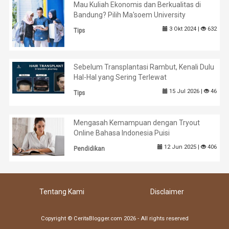
Mau Kuliah Ekonomis dan Berkualitas di
Bandung? Pilih Ma'soem University
3 Okt 2024 |
632
Tips
Sebelum Transplantasi Rambut, Kenali Dulu
Hal-Hal yang Sering Terlewat
15 Jul 2026 |
46
Tips
Mengasah Kemampuan dengan Tryout
Online Bahasa Indonesia Puisi
12 Jun 2025 |
406
Pendidikan
Tentang Kami
Disclaimer
Copyright © CeritaBlogger.com 2026 - All rights reserved