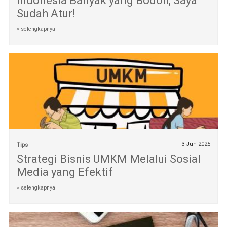
Indonesia Banyak yang Bodoh, Saya
Sudah Atur!
» selengkapnya
3 Jun 2025
Tips
Strategi Bisnis UMKM Melalui Sosial
Media yang Efektif
» selengkapnya