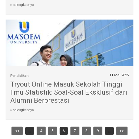
» selengkapnya
11 Mei 2025
Pendidikan
Tryout Online Masuk Sekolah Tinggi
Ilmu Statistik: Soal-Soal Eksklusif dari
Alumni Berprestasi
» selengkapnya
<<
...
4
5
6
7
8
9
...
>>