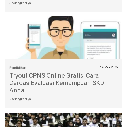
» selengkapnya
14 Mei 2025
Pendidikan
Tryout CPNS Online Gratis: Cara
Cerdas Evaluasi Kemampuan SKD
Anda
» selengkapnya