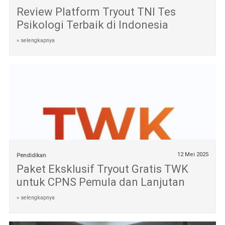
Review Platform Tryout TNI Tes
Psikologi Terbaik di Indonesia
» selengkapnya
12 Mei 2025
Pendidikan
Paket Eksklusif Tryout Gratis TWK
untuk CPNS Pemula dan Lanjutan
» selengkapnya