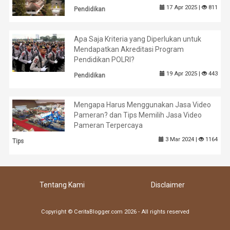
17 Apr 2025 |
811
Pendidikan
Apa Saja Kriteria yang Diperlukan untuk
Mendapatkan Akreditasi Program
Pendidikan POLRI?
19 Apr 2025 |
443
Pendidikan
Mengapa Harus Menggunakan Jasa Video
Pameran? dan Tips Memilih Jasa Video
Pameran Terpercaya
3 Mar 2024 |
1164
Tips
Tentang Kami
Disclaimer
Copyright © CeritaBlogger.com 2026 - All rights reserved