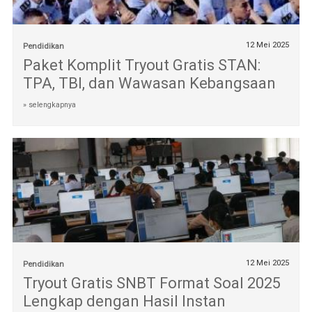
12 Mei 2025
Pendidikan
Paket Komplit Tryout Gratis STAN:
TPA, TBI, dan Wawasan Kebangsaan
» selengkapnya
12 Mei 2025
Pendidikan
Tryout Gratis SNBT Format Soal 2025
Lengkap dengan Hasil Instan