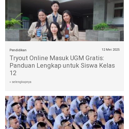
12 Mei 2025
Pendidikan
Tryout Online Masuk UGM Gratis:
Panduan Lengkap untuk Siswa Kelas
12
» selengkapnya