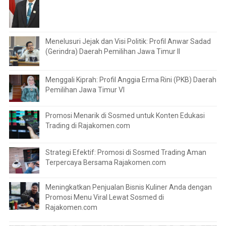
Menelusuri Jejak dan Visi Politik: Profil Anwar Sadad
(Gerindra) Daerah Pemilihan Jawa Timur II
Menggali Kiprah: Profil Anggia Erma Rini (PKB) Daerah
Pemilihan Jawa Timur VI
Promosi Menarik di Sosmed untuk Konten Edukasi
Trading di Rajakomen.com
Strategi Efektif: Promosi di Sosmed Trading Aman
Terpercaya Bersama Rajakomen.com
Meningkatkan Penjualan Bisnis Kuliner Anda dengan
Promosi Menu Viral Lewat Sosmed di
Rajakomen.com