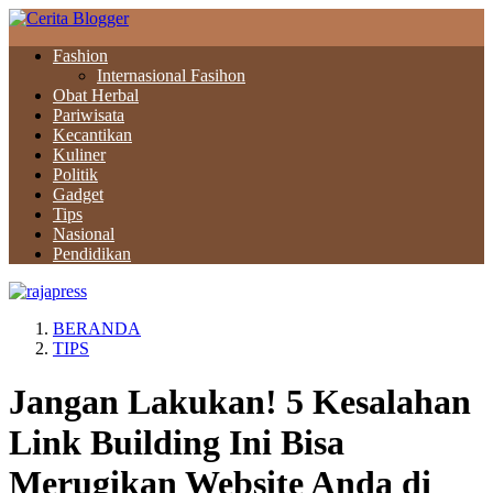
Fashion
Internasional Fasihon
Obat Herbal
Pariwisata
Kecantikan
Kuliner
Politik
Gadget
Tips
Nasional
Pendidikan
BERANDA
TIPS
Jangan Lakukan! 5 Kesalahan
Link Building Ini Bisa
Merugikan Website Anda di