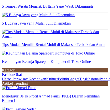
5 Tempat Wisata Menarik Di Italia Yang Wajib Dikunjungi
5 Budaya Jawa yang Mulai Sulit Ditemukan
Tips Mudah Memilih Rental Mobil di Makassar Terbaik dan Aman
Keuntungan Belanja Sparepart Komputer di Toko Online
Kategori
Fashion
Obat
Herbal
Pariwisata
Kecantikan
Kuliner
Politik
Gadget
Tips
Nasional
Pendi
Artikel Trending
Menelusuri Jejak Profil Ahmad Fauzi (PKB) Daerah Pemilihan
Banten I