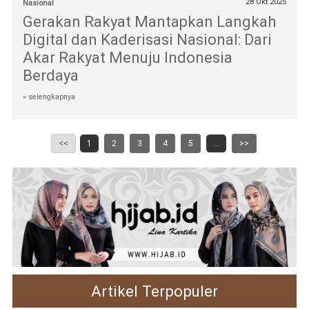
28 Okt 2025
Nasional
Gerakan Rakyat Mantapkan Langkah
Digital dan Kaderisasi Nasional: Dari
Akar Rakyat Menuju Indonesia
Berdaya
» selengkapnya
<<
1
2
3
4
5
...
>>
Artikel Terpopuler